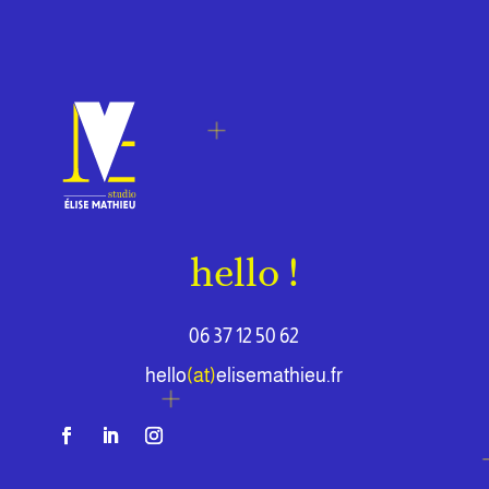
hello !
06 37 12 50 62
hello
(at)
elisemathieu.fr