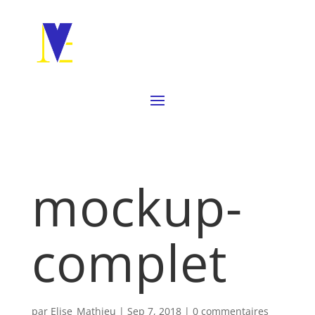
mockup-
complet
par
Elise_Mathieu
|
Sep 7, 2018
|
0 commentaires